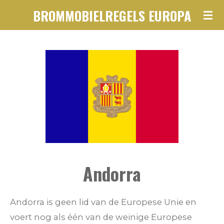
BROMMOBIELREGELS EUROPA
Ga
direct
naar
de
hoofdinhoud
Andorra
Andorra is geen lid van de Europese Unie en
voert nog als één van de weinige Europese